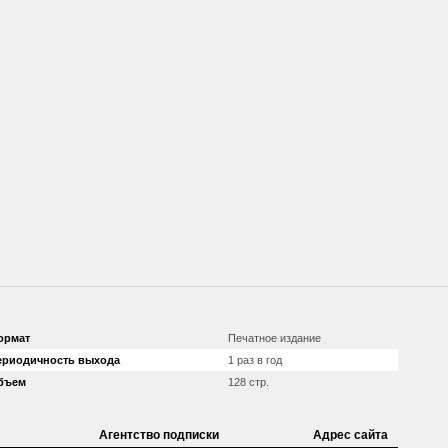
ормат
Печатное издание
ериодичность выхода
1 раз в год
бъем
128 стр.
Агентство подписки
Адрес сайта