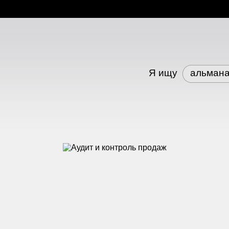
Я ищу
альман