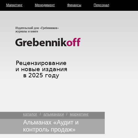
Маркетинг
Менеджмент
Финансы
Персонал
Издательский дом «Гребенников»
журналы и книги
каталог
/
альманахи
/
маркетинг
Альманах «Аудит и
контроль продаж»