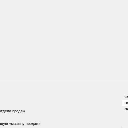
Ф
П
О
отдела продаж
ающую «машину продаж»