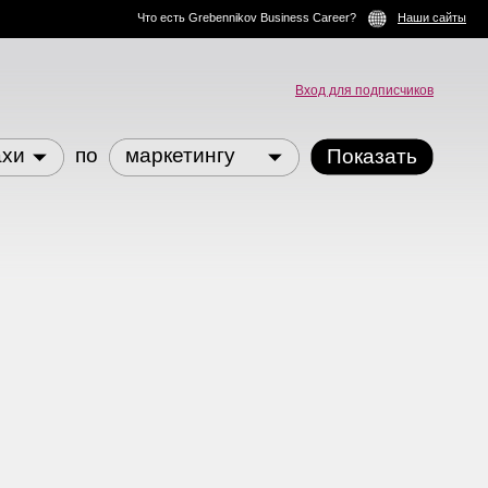
Что есть Grebennikov Business Career?
Наши сайты
Вход для подписчиков
ахи
по
маркетингу
Показать