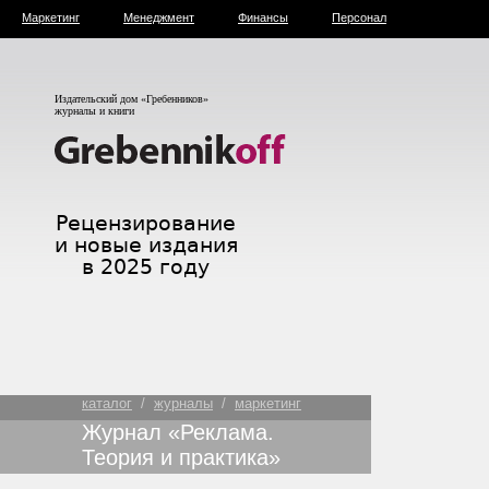
Маркетинг
Менеджмент
Финансы
Персонал
Издательский дом «Гребенников»
журналы и книги
каталог
/
журналы
/
маркетинг
Журнал «Реклама.
Теория и практика»