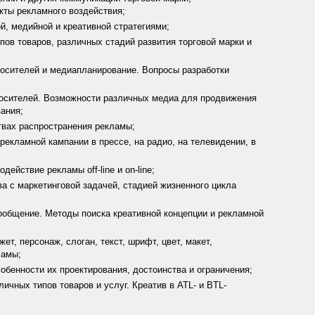
кты рекламного воздействия;
й, медийной и креативной стратегиями;
ов товаров, различных стадий развития торговой марки и
носителей и медиапланирование. Вопросы разработки
носителей. Возможности различных медиа для продвижения
вания;
вах распространения рекламы;
рекламной кампании в прессе, на радио, на телевидении, в
ействие рекламы off-line и on-line;
а с маркетинговой задачей, стадией жизненного цикла
ообщение. Методы поиска креативной концепции и рекламной
, персонаж, слоган, текст, шрифт, цвет, макет,
ламы;
обенности их проектирования, достоинства и ограничения;
чных типов товаров и услуг. Креатив в ATL- и BTL-