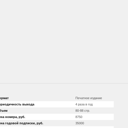
ормат
Печатное издание
ериодичность выхода
4 раза в год
бъем
80-88 стр.
на номера, руб.
8750
ена годовой подписки, руб.
35000