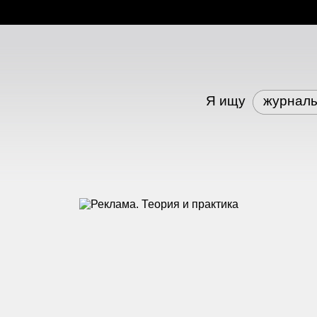
Я ищу
журнал