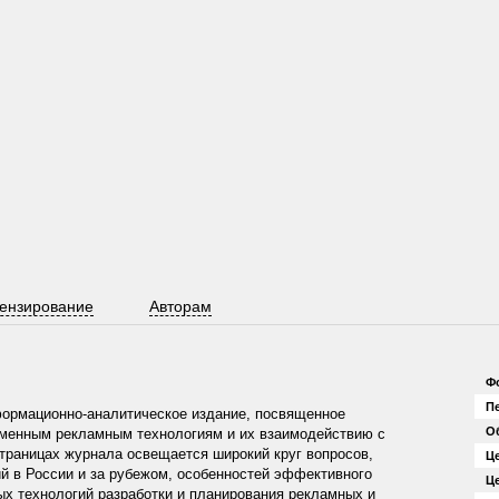
ензирование
Авторам
Ф
П
нформационно-аналитическое издание, посвященное
О
еменным рекламным технологиям и их взаимодействию с
траницах журнала освещается широкий круг вопросов,
Це
й в России и за рубежом, особенностей эффективного
Ц
х технологий разработки и планирования рекламных и