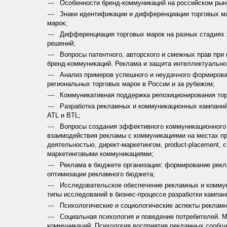
Особенности бренд-коммуникаций на российском рын
Знаки идентификации и дифференциации торговых ма
марок;
Дифференциация торговых марок на разных стадиях ж
решений;
Вопросы патентного, авторского и смежных прав при
бренд-коммуникаций. Реклама и защита интеллектуально
Анализ примеров успешного и неудачного формирова
региональных торговых марок в России и за рубежом;
Коммуникативная поддержка репозиционирования тор
Разработка рекламных и коммуникационных кампаний:
ATL и BTL;
Вопросы создания эффективного коммуникационного 
взаимодействия рекламы с коммуникациями на местах про
деятельностью, директ-маркетингом, product-placement, 
маркетинговыми коммуникациями;
Реклама в бюджете организации: формирование рекл
оптимизации рекламного бюджета;
Исследовательское обеспечение рекламных и коммун
типы исследований в бизнес-процессе разработки кампан
Психологические и социологические аспекты рекламн
Социальная психология и поведение потребителей.
коммуникаций; Психология восприятия рекламных сообще