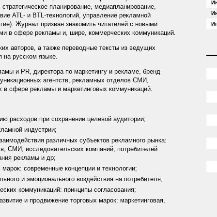
Ин
 стратегическое планирование, медиапланирование,
Ин
вие ATL- и BTL-технологий, управление рекламной
гие). Журнал призван знакомить читателей с новыми
Ин
и в сфере рекламы и, шире, коммерческих коммуникаций.
ких авторов, а также переводные тексты из ведущих
 на русском языке.
мы и PR, директора по маркетингу и рекламе, бренд-
уникационных агентств, рекламных отделов СМИ,
х в сфере рекламы и маркетинговых коммуникаций.
ию расходов при сохранении целевой аудитории;
кламной индустрии;
взаимодействия различных субъектов рекламного рынка:
в, СМИ, исследовательских компаний, потребителей
ания рекламы и др;
 марок: современные концепции и технологии;
льного и эмоционального воздействия на потребителя;
еских коммуникаций: принципы согласования;
азвитие и продвижение торговых марок: маркетинговая,