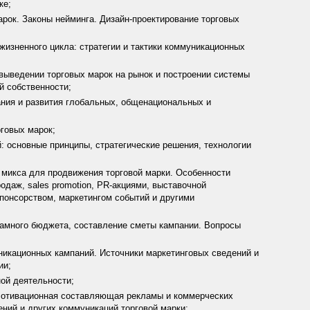
ке;
рок. Законы нейминга. Дизайн-проектирование торговых
изненного цикла: стратегии и тактики коммуникационных
 выведении торговых марок на рынок и построении системы
й собственности;
ния и развития глобальных, общенациональных и
говых марок;
 основные принципы, стратегические решения, технологии
микса для продвижения торговой марки. Особенности
даж, sales promotion, PR-акциями, выставочной
спонсорством, маркетингом событий и другими
амного бюджета, составление сметы кампании. Вопросы
икационных кампаний. Источники маркетинговых сведений и
ии;
ой деятельности;
 Мотивационная составляющая рекламы и коммерческих
ний и других коммуникаций торговой марки;