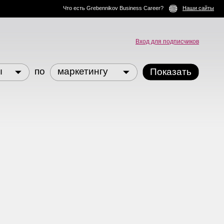
Что есть Grebennikov Business Career?
Наши сайты
Вход для подписчиков
ы
по
маркетингу
Показать