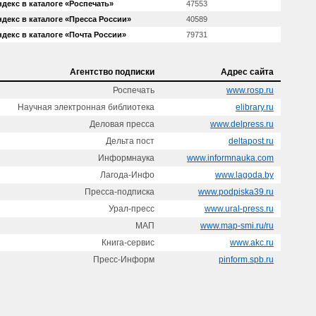
декс в каталоге «Роспечать»
47553
декс в каталоге «Пресса России»
40589
декс в каталоге «Почта России»
79731
Агентство подписки
Адрес сайта
Роспечать
www.rosp.ru
Научная электронная библиотека
elibrary.ru
Деловая пресса
www.delpress.ru
Дельта пост
deltapost.ru
Информнаука
www.informnauka.com
Лагода-Инфо
www.lagoda.by
Пресса-подписка
www.podpiska39.ru
Урал-пресс
www.ural-press.ru
МАП
www.map-smi.ru/ru
Книга-сервис
www.akc.ru
Пресс-Информ
pinform.spb.ru