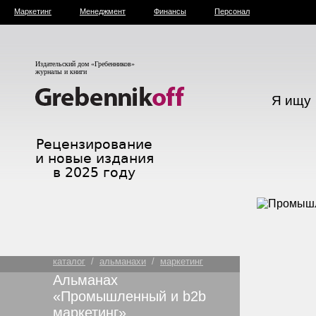
Маркетинг
Менеджмент
Финансы
Персонал
Издательский дом «Гребенников»
журналы и книги
Я ищу
каталог
/
альманахи
/
маркетинг
Альманах
«Промышленный и b2b
маркетинг»