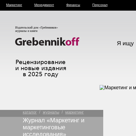
Маркетинг
Менеджмент
Финансы
Персонал
Издательский дом «Гребенников»
журналы и книги
Я ищу
каталог
/
журналы
/
маркетинг
Журнал «Маркетинг и
маркетинговые
исследования»